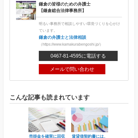
鎌倉の皆様のための弁護士
【鎌倉総合法律事務所】
明るい事務所で相談しやすい環境づくりを心がけ
ています。
鎌倉の弁護士と法律相談
（https://www.kamakurabengoshi.jp/）
0467-81-4595
に電話する
メールで問い合わせ
こんな記事も読まれています
売掛金を確実に回収
賃貸借契約書には、