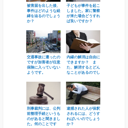
被害届を出した後、
子どもが事件を起こ
事件はどのような経
しました。家に警察
緯を辿るのでしょう
が来た場合どうすれ
か？
ば良いですか？
交通事故に遭ったの
内縁の解消は自由に
ですが加害者が任意
できますか？ ま
保険に入っていない
た、解消するとどん
ようです。
なことがあるのでし
ょう。
刑事裁判には、公判
逮捕された人が保釈
前整理手続というも
されるには、どうす
のがあると聞きまし
ればいいのでしょう
た。何のことです
か？