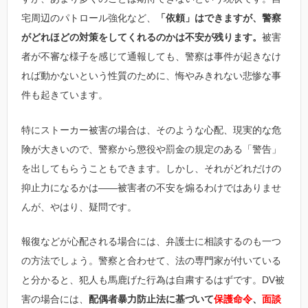
宅周辺のパトロール強化など、
「依頼」はできますが、警察
がどれほどの対策をしてくれるのかは不安が残ります。
被害
者が不審な様子を感じて通報しても、警察は事件が起きなけ
れば動かないという性質のために、悔やみきれない悲惨な事
件も起きています。
特にストーカー被害の場合は、そのような心配、現実的な危
険が大きいので、警察から懲役や罰金の規定のある「警告」
を出してもらうこともできます。しかし、それがどれだけの
抑止力になるかは――被害者の不安を煽るわけではありませ
んが、やはり、疑問です。
報復などが心配される場合には、弁護士に相談するのも一つ
の方法でしょう。警察と合わせて、法の専門家が付いている
と分かると、犯人も馬鹿げた行為は自粛するはずです。DV被
害の場合には、
配偶者暴力防止法に基づいて
保護命令
、
面談