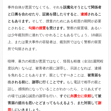
事件自体が悪質でなくても、それを
誤魔化そうとして関係者
と口裏を合わせたり、証拠を隠したりすると、
逮捕
されるこ
ともあります。
そして、捜査のためにある程度の期間が必要
とされると、
勾留の措置
を受けます。
警察の留置場、あるい
は少年鑑別所に連れていかれることもあるでしょう。18歳以
上、または重大事件の容疑者は、鑑別所ではなく警察の留置
所で勾留されます。
喧嘩、暴力の程度が悪質ではなく、怪我も軽微（全治1週間程
度以内）ならば、被害者の親に謝罪し、示談となれば、逮捕
を免れることもあります。親としてすべきことは、
被害届を
出される前に、謝罪に行くことです。
もし電話で相手の親と
話し、感情的になっていることがわかったら、とりあえずそ
の場では誠心誠意の謝罪を行い、
すぐに
弁護士に依頼
して被
害届の提出を思いとどまってもらえるよう、また対面して
謝
罪
しにいきましょう。