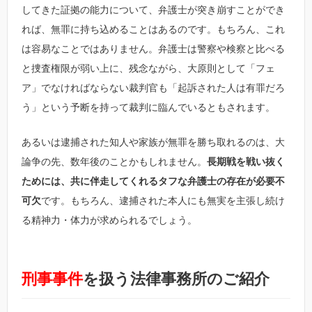
してきた証拠の能力について、弁護士が突き崩すことができ
れば、無罪に持ち込めることはあるのです。もちろん、これ
は容易なことではありません。弁護士は警察や検察と比べる
と捜査権限が弱い上に、残念ながら、大原則として「フェ
ア」でなければならない裁判官も「起訴された人は有罪だろ
う」という予断を持って裁判に臨んでいるともされます。
あるいは逮捕された知人や家族が無罪を勝ち取れるのは、大
論争の先、数年後のことかもしれません。
長期戦を戦い抜く
ためには、共に伴走してくれるタフな弁護士の存在が必要不
可欠
です。もちろん、逮捕された本人にも無実を主張し続け
る精神力・体力が求められるでしょう。
刑事事件
を扱う法律事務所のご紹介