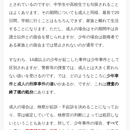
とされているのですが、中学生や高校生でも勾留されること
はよくあります。その期間についても成人と同様、最長で20
日間。学校に行くことはもちろんできず、家族と離れて生活
することになります。ただし、成人の場合はその期間中は弁
護士以外との面会を禁じられますが、少年の場合は親権者で
ある家族との面会までは禁止されないのが通常です。
すなわち、14歳以上の少年が起こした事件は少年事件として
区別されますが、警察等の捜査では、成人とは大きく変わら
ない扱いを受けるのです。では、どのようなところに
少年事
件と成人の刑事事件の違い
があるか、ですが、これは
捜査の
終了後の処分
にあります。
成人の場合は、検察が起訴・不起訴を決めることになってお
り、罪は確定していても、検察官の判断によっては処罰しな
いということもあります。対して、少年事件の場合、
すべて