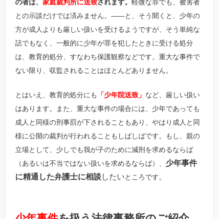
の者は、
家庭裁判所に送致
されます。
軽微な罪でも、被害者
との示談だけでは済みません。――と、そう聞くと、少年の
方が成人よりも厳しい扱いを受けるようですが、そう単純な
話でもなく、一般的に少年が罪を犯したときに受ける処分
は、教育的処分、すなわち保護観察などです。重大な事件で
ない限り、収監されることはほとんどありません。
とはいえ、教育的処分にも
「少年院送致」
など、厳しい扱い
はあります。また、重大な事件の場合には、少年であっても
成人と同様の刑事罰が下されることもあり、やはり成人と同
様に公開の裁判が行われることもしばしばです。もし、親の
立場として、少しでも我が子のために減刑を求めるならば
少年事件
（あるいは不当ではない扱いを求めるならば）、
に精通した弁護士に相談
したい
ところです。
少年事件
を扱う法律事務所のご紹介