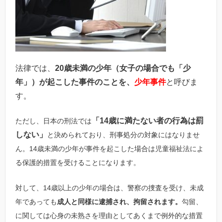
法律では、
20歳未満の少年（女子の場合でも「少
年」）が起こした事件のことを、
少年事件
と呼びま
す。
「
14歳に満たない者の行為は罰
ただし、日本の刑法では
しない
」
と決められており、刑事処分の対象にはなりませ
ん。14歳未満の少年が事件を起こした場合は児童福祉法によ
る保護的措置を受けることになります。
対して、14歳以上の少年の場合は、警察の捜査を受け、未成
年であっても
成人と同様に逮捕され、拘留されます。
勾留、
に関しては心身の未熟さを理由としてあくまで例外的な措置