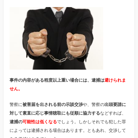
事件の内容がある程度以上重い場合には、逮捕は
避けられま
せん。
警察に
被害届を出される前の示談交渉
や、警察の
出頭要請に
対して素直に応じ事情聴取にも従順に協力する
などすれば、
逮捕の
可能性は低くなる
でしょう。しかしそれでも犯した罪
によっては逮捕される場合はあります。ともあれ、交渉して