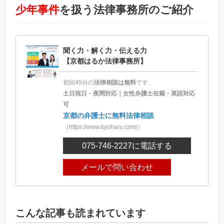
少年事件
を扱う法律事務所のご紹介
聞く力・解く力・伝える力
【京都はるか法律事務所】
初回45分の
法律相談は無料
です。
土日祝日・夜間対応｜女性弁護士在籍・英語対応
可
京都の弁護士に無料法律相談
（https://www.kyoharu.com/）
075-746-2227
に電話する
メールで問い合わせ
こんな記事も読まれています