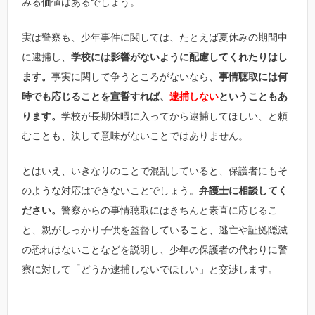
みる価値はあるでしょう。
実は警察も、少年事件に関しては、たとえば夏休みの期間中
に逮捕し、
学校には影響がないように配慮してくれたりはし
ます。
事実に関して争うところがないなら、
事情聴取には何
時でも応じることを宣誓すれば、
逮捕しない
ということもあ
ります。
学校が長期休暇に入ってから逮捕してほしい、と頼
むことも、決して意味がないことではありません。
とはいえ、いきなりのことで混乱していると、保護者にもそ
のような対応はできないことでしょう。
弁護士に相談してく
ださい。
警察からの事情聴取にはきちんと素直に応じるこ
と、親がしっかり子供を監督していること、逃亡や証拠隠滅
の恐れはないことなどを説明し、少年の保護者の代わりに警
察に対して「どうか逮捕しないでほしい」と交渉します。