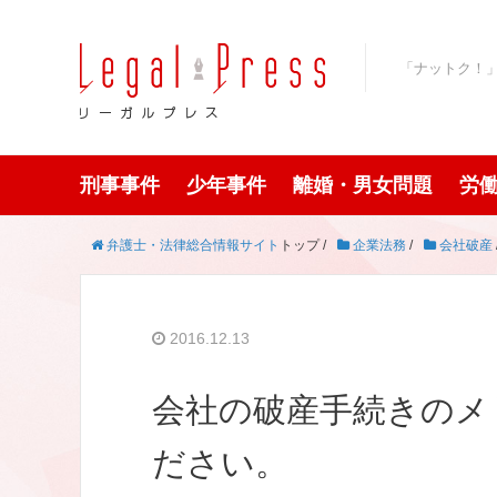
「ナットク！
刑事事件
少年事件
離婚・男女問題
労
弁護士・法律総合情報サイト
トップ /
企業法務
/
会社破産
2016.12.13
会社の破産手続きのメ
ださい。