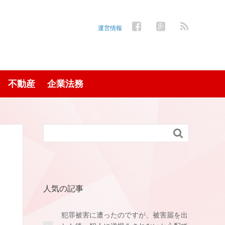
運営情報
不動産
企業法務

人気の記事
犯罪被害に遭ったのですが、被害届を出