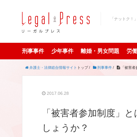
「ナットク！
刑事事件
少年事件
離婚・男女問題
労
弁護士・法律総合情報サイト
トップ /
刑事事件
/
「被害者
2017.06.28
「被害者参加制度」と
しょうか？