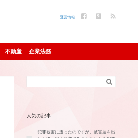
運営情報
不動産
企業法務

人気の記事
犯罪被害に遭ったのですが、被害届を出