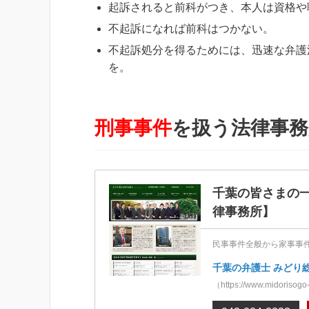
起訴されると前科がつき、本人は資格や
不起訴になれば前科はつかない。
不起訴処分を得るためには、迅速な弁護
を。
刑事事件
を扱う法律事務
千葉の皆さまの
律事務所】
民事事件全般から家事事
千葉の弁護士 みどり
（https://www.midorisogo