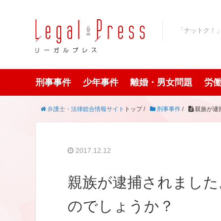
「ナットク！
刑事事件
少年事件
離婚・男女問題
労
弁護士・法律総合情報サイト
トップ /
刑事事件
/
親族が逮
2017.12.12
親族が逮捕されました
のでしょうか？