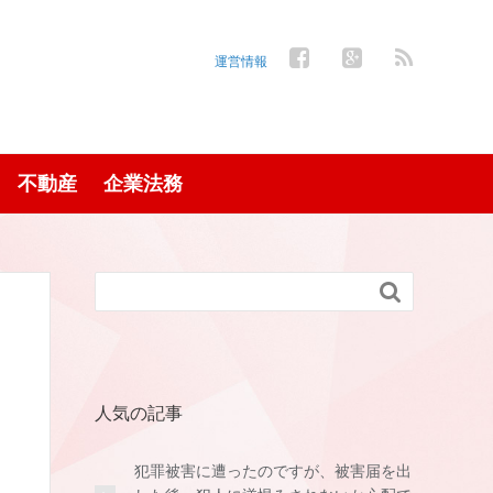
運営情報
不動産
企業法務

人気の記事
犯罪被害に遭ったのですが、被害届を出