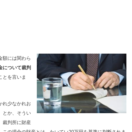
金額には関わら
金について裁判
ことを言いま
かれ少なかれお
」とか、そうい
、裁判所に財産
、この場合の財産とは、たいてい20万円を基準に判断されま