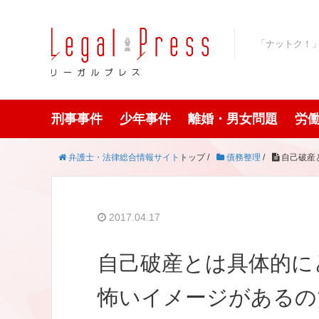
「ナットク！
刑事事件
少年事件
離婚・男女問題
労
弁護士・法律総合情報サイト
トップ /
債務整理
/
自己破産
2017.04.17
自己破産とは具体的に
怖いイメージがあるの