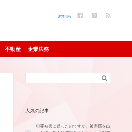
運営情報
不動産
企業法務

人気の記事
犯罪被害に遭ったのですが、被害届を出