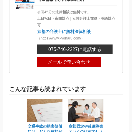
初回45分の
法律相談は無料
です。
土日祝日・夜間対応｜女性弁護士在籍・英語対応
可
京都の弁護士に無料法律相談
（https://www.kyoharu.com/）
075-746-2227
に電話する
メールで問い合わせ
こんな記事も読まれています
交通事故の損害賠償
症状固定や後遺障害
には、どんな種類が
というのは何でしょ