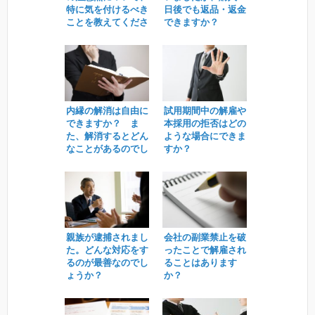
特に気を付けるべき
日後でも返品・返金
ことを教えてくださ
できますか？
い。
内縁の解消は自由に
試用期間中の解雇や
できますか？ ま
本採用の拒否はどの
た、解消するとどん
ような場合にできま
なことがあるのでし
すか？
ょう。
親族が逮捕されまし
会社の副業禁止を破
た。どんな対応をす
ったことで解雇され
るのが最善なのでし
ることはあります
ょうか？
か？