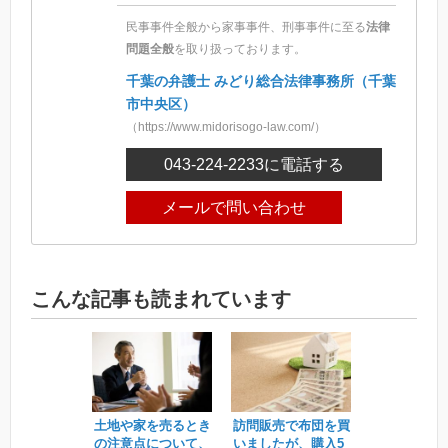
民事事件全般から家事事件、刑事事件に至る
法律
問題全般
を取り扱っております。
千葉の弁護士 みどり総合法律事務所（千葉
市中央区）
（https://www.midorisogo-law.com/）
043-224-2233
に電話する
メールで問い合わせ
こんな記事も読まれています
土地や家を売るとき
訪問販売で布団を買
の注意点について、
いましたが、購入5