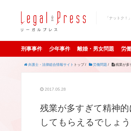
「ナットク！
刑事事件
少年事件
離婚・男女問題
労
弁護士・法律総合情報サイト
トップ /
労働問題
/
残業が多
2017.05.28
残業が多すぎて精神的
してもらえるでしょう