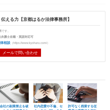
・伝える力
【京都はるか法律事務所】
料
です。
性弁護士在籍・英語対応可
律相談
（https://www.kyoharu.com/）
メールで問い合わせ
会社の副業禁止を破
社内恋愛や不倫、セ
許可なく残業する従