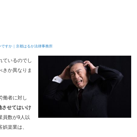
いですか｜京都はるか法律事務所
れているのでし
べきか異なりま
労働者に対し
働させてはいけ
業員数が9人以
客娯楽業は、