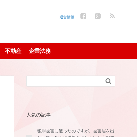
運営情報
不動産
企業法務

人気の記事
犯罪被害に遭ったのですが、被害届を出