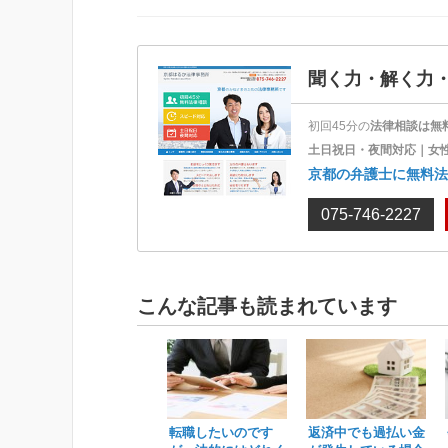
聞く力・解く力
初回45分の
法律相談は無
土日祝日・夜間対応｜女
京都の弁護士に無料法
075-746-2227
こんな記事も読まれています
転職したいのです
返済中でも過払い金