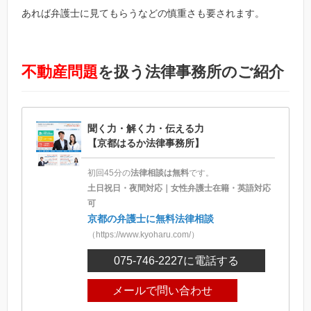
あれば弁護士に見てもらうなどの慎重さも要されます。
不動産問題
を扱う法律事務所のご紹介
聞く力・解く力・伝える力
【京都はるか法律事務所】
初回45分の
法律相談は無料
です。
土日祝日・夜間対応｜女性弁護士在籍・英語対応
可
京都の弁護士に無料法律相談
（https://www.kyoharu.com/）
075-746-2227
に電話する
メールで問い合わせ