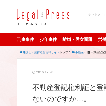
「ナットク！
刑事事件
少年事件
離婚・男女問題
労
弁護士・法律総合情報サイト
トップ /
不動産
/
不動産登記
2016.12.28
不動産登記権利証と登
ないのですが…。