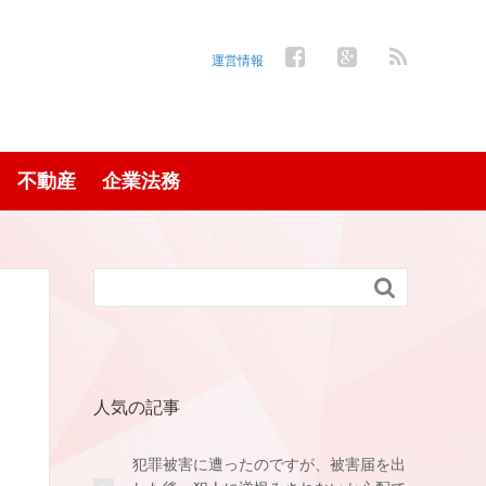
運営情報
不動産
企業法務

人気の記事
犯罪被害に遭ったのですが、被害届を出