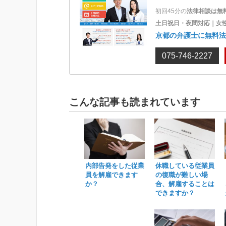
初回45分の
法律相談は無
土日祝日・夜間対応｜女
京都の弁護士に無料法
075-746-2227
こんな記事も読まれています
内部告発をした従業
休職している従業員
員を解雇できます
の復職が難しい場
か？
合、解雇することは
できますか？