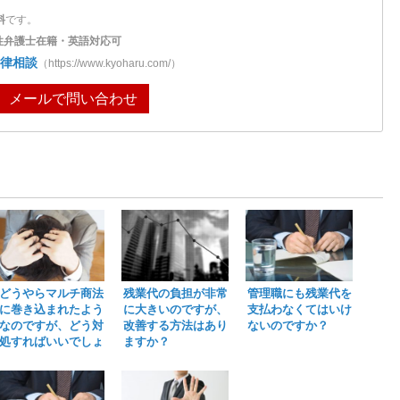
料
です。
性弁護士在籍・英語対応可
律相談
（https://www.kyoharu.com/）
メールで問い合わせ
どうやらマルチ商法
残業代の負担が非常
管理職にも残業代を
に巻き込まれたよう
に大きいのですが、
支払わなくてはいけ
なのですが、どう対
改善する方法はあり
ないのですか？
処すればいいでしょ
ますか？
うか。