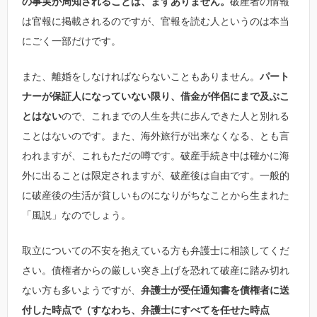
の事実が周知されることは、まずありません。
破産者の情報
は官報に掲載されるのですが、官報を読む人というのは本当
にごく一部だけです。
また、離婚をしなければならないこともありません。
パート
ナーが保証人になっていない限り、借金が伴侶にまで及ぶこ
とはない
ので、これまでの人生を共に歩んできた人と別れる
ことはないのです。また、海外旅行が出来なくなる、とも言
われますが、これもただの噂です。破産手続き中は確かに海
外に出ることは限定されますが、破産後は自由です。一般的
に破産後の生活が貧しいものになりがちなことから生まれた
「風説」なのでしょう。
取立についての不安を抱えている方も弁護士に相談してくだ
さい。債権者からの厳しい突き上げを恐れて破産に踏み切れ
ない方も多いようですが、
弁護士が受任通知書を債権者に送
付した時点で（すなわち、弁護士にすべてを任せた時点