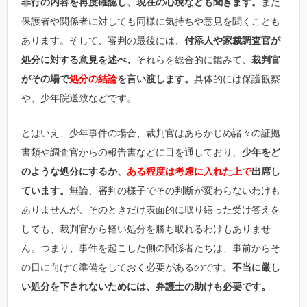
非行の内容を再度確認し、現在の心境なども聞きます。
また
保護者や関係者に対しても同様に気持ちや意見を聞くことも
あります。そして、審判の最後には、
付添人や家裁調査官が
処分に対する意見を述べ、
それらを総合的に鑑みて、
裁判官
がその場で
処分の結論
を言い渡します。
具体的には保護観察
や、少年院送致などです。
とはいえ、少年事件の場合、裁判官はあらかじめ諸々の証拠
書類や調査官からの報告書などに目を通しており、
少年をど
のような処分にするか、
ある程度は考慮に入れた上で
出席し
ています。
無論、審判の様子でその判断が変わらないわけも
ありませんが、そのときだけ表面的に取り繕った受け答えを
しても、裁判官から軽い処分を勝ち取れるわけもありませ
ん。つまり、事件を起こした側の関係者たちは、事前からそ
の日に向けて準備をしておく必要があるのです。
不当に厳し
い処分を下されないためには、弁護士の助けも必要です。