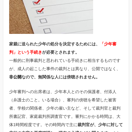
家裁に送られた少年の処分を決定するためには、
「少年審
判」という手続き
が必要とされます。
一般的に刑事裁判と思われている手続きに相当するものです
が、成人の起こした事件の裁判とは異なり、公開ではなく、
非公開
なので、無関係な人には傍聴されません。
少年審判への出席者は、少年本人とのその保護者、付添人
（弁護士のこと。いる場合）、審判の傍聴を希望した被害
者、学校の関係者、少年の雇い主など、そして裁判官と裁判
所書記官、家庭裁判所調査官です。審判にかかる時間は、大
体1時間程度です。その時間内で主に
裁判官が、少年に対して