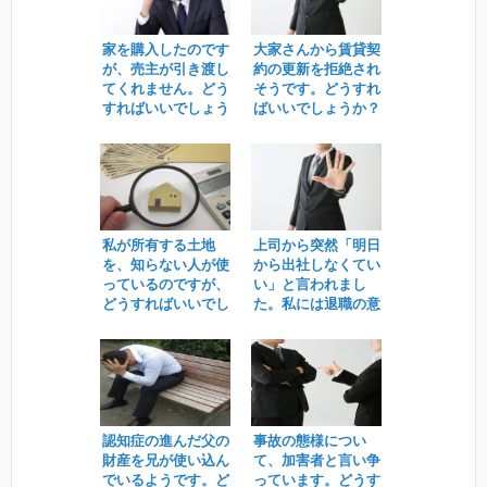
家を購入したのです
大家さんから賃貸契
が、売主が引き渡し
約の更新を拒絶され
てくれません。どう
そうです。どうすれ
すればいいでしょう
ばいいでしょうか？
か？
私が所有する土地
上司から突然「明日
を、知らない人が使
から出社しなくてい
っているのですが、
い」と言われまし
どうすればいいでし
た。私には退職の意
ょうか。
思はありません。ど
うすればいいでしょ
うか？
認知症の進んだ父の
事故の態様につい
財産を兄が使い込ん
て、加害者と言い争
でいるようです。ど
っています。どうす