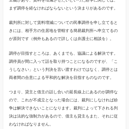
まず調停を経なければならないという決まりがあるのです。
裁判所に対して賃料増減についての民事調停を申し立てると
きには、相手方の住居地を管轄する簡易裁判所へ申立てるの
が原則です（例外もあるので詳しくは弁護士に相談を）。
調停が目指すところは、あくまでも、協議による解決です。
調停員が間に入って話を取り持つことになるのですが、「こ
うしなさい」という判決を言い渡すわけではなく、調停とは
両者間の合意による平和的な解決を目指すものなのです。
つまり、貸主と借主の話し合いの延長線上にあるのが調停な
ので、これが不成立となった場合には、裁判にしなければ紛
争は解決できないことになります。裁判によって下される判
決は法的な強制力があるので、借主も貸主もまた、それに従
わなければなりません。