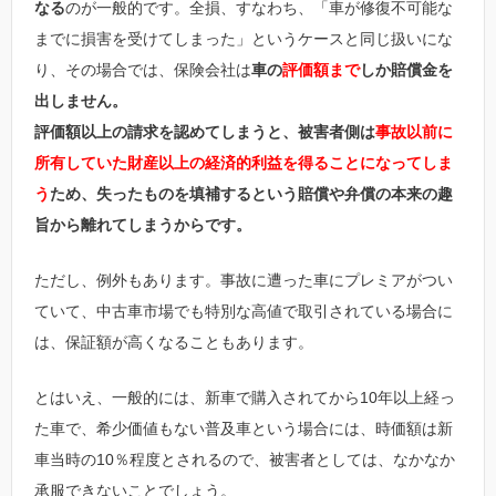
なる
のが一般的です。全損、すなわち、「車が修復不可能な
までに損害を受けてしまった」というケースと同じ扱いにな
り、その場合では、保険会社は
車の
評価額まで
しか賠償金を
出しません。
評価額以上の請求を認めてしまうと、被害者側は
事故以前に
所有していた財産以上の経済的利益を得ることになってしま
う
ため、失ったものを填補するという賠償や弁償の本来の趣
旨から離れてしまうからです。
ただし、例外もあります。事故に遭った車にプレミアがつい
ていて、中古車市場でも特別な高値で取引されている場合に
は、保証額が高くなることもあります。
とはいえ、一般的には、新車で購入されてから10年以上経っ
た車で、希少価値もない普及車という場合には、時価額は新
車当時の10％程度とされるので、被害者としては、なかなか
承服できないことでしょう。