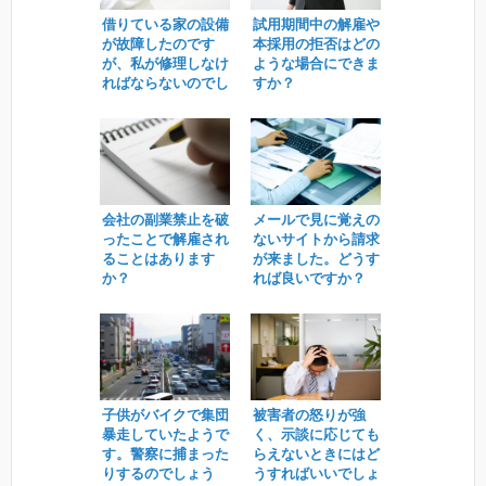
借りている家の設備
試用期間中の解雇や
が故障したのです
本採用の拒否はどの
が、私が修理しなけ
ような場合にできま
ればならないのでし
すか？
ょうか。
会社の副業禁止を破
メールで見に覚えの
ったことで解雇され
ないサイトから請求
ることはあります
が来ました。どうす
か？
れば良いですか？
子供がバイクで集団
被害者の怒りが強
暴走していたようで
く、示談に応じても
す。警察に捕まった
らえないときにはど
りするのでしょう
うすればいいでしょ