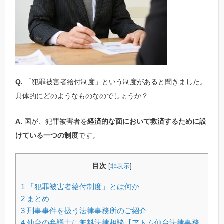
Q.
「犯罪被害者給付制度」という制度があると聞きました。
具体的にどのようなものなのでしょうか？
A.
国が、犯罪被害者を
経済的な面において救済するために設
けている一つの制度
です。
目次
[
非表示
]
1
「犯罪被害者給付制度」とは何か
2
まとめ
3
刑事事件を扱う法律事務所のご紹介
4
仙台の弁護士に無料法律相談【アトム仙台法律事務