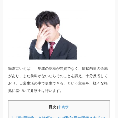
簡潔にいえば、「犯罪の態様が悪質でなく、情状酌量の余地
があり、また前科がないならそのことを訴え、十分反省して
おり、日常生活の中で更生できる」という主張を、様々な根
拠に基づいて弁護士は行います。
目次
[
非表示
]
1
「執行猶予」とは何か なぜ刑執行が猶予されるの