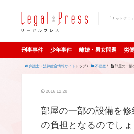
「ナットク！
刑事事件
少年事件
離婚・男女問題
労
弁護士・法律総合情報サイト
トップ /
不動産
/
部屋の一部
2016.12.28
部屋の一部の設備を修
の負担となるのでしょ