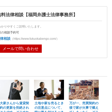
無料法律相談
【福岡弁護士法律事務所】
わかりやすくご説明いたします。
日の相談予約可
律相談
（https://www.fukuokabengo.com/）
メールで問い合わせ
大家さんから賃貸契
土地や家を売るとき
万が一、売買契約の
約の更新を拒絶され
の注意点について、
後で家が火事で燃え