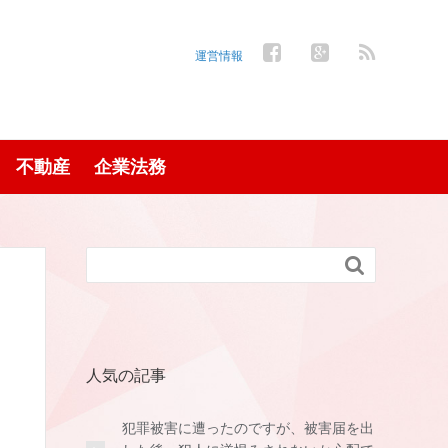
運営情報
不動産
企業法務

人気の記事
犯罪被害に遭ったのですが、被害届を出