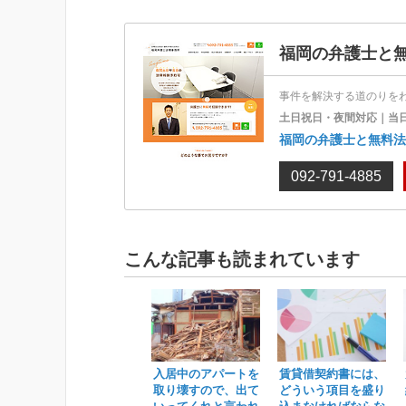
福岡の弁護士と
事件を解決する道のりを
土日祝日・夜間対応｜当
福岡の弁護士と無料法
092-791-4885
こんな記事も読まれています
入居中のアパートを
賃貸借契約書には、
取り壊すので、出て
どういう項目を盛り