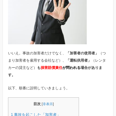
いいえ。事故の加害者だけでなく、
「加害者の使用者」
（つ
まり加害者を雇用する会社など）、
「運転供用者」
（レンタ
カーの貸主など）
も
損害賠償責任
が問われる
場合がありま
す。
以下、順番に説明していきましょう。
目次
[
非表示
]
1
事故を起こした「加害者」