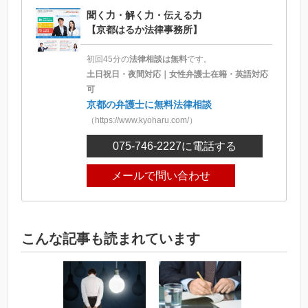
聞く力・解く力・伝える力
【京都はるか法律事務所】
初回45分の
法律相談は無料
です。
土日祝日・夜間対応｜女性弁護士在籍・英語対応
可
京都の弁護士に無料法律相談
（https://www.kyoharu.com/）
075-746-2227
に電話する
メールで問い合わせ
こんな記事も読まれています