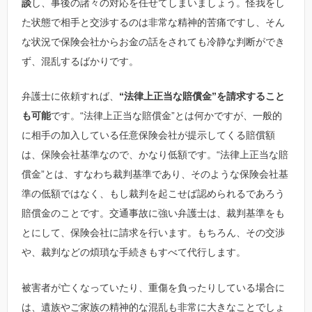
談
し、事後の諸々の対応を任せてしまいましょう。怪我をし
た状態で相手と交渉するのは非常な精神的苦痛ですし、そん
な状況で保険会社からお金の話をされても冷静な判断ができ
ず、混乱するばかりです。
弁護士に依頼すれば、
“法律上正当な賠償金”を請求すること
も可能
です。“法律上正当な賠償金”とは何かですが、一般的
に相手の加入している任意保険会社が提示してくる賠償額
は、保険会社基準なので、かなり低額です。“法律上正当な賠
償金”とは、すなわち裁判基準であり、そのような保険会社基
準の低額ではなく、もし裁判を起こせば認められるであろう
賠償金のことです。交通事故に強い弁護士は、裁判基準をも
とにして、保険会社に請求を行います。もちろん、その交渉
や、裁判などの煩瑣な手続きもすべて代行します。
被害者が亡くなっていたり、重傷を負ったりしている場合に
は、遺族やご家族の精神的な混乱も非常に大きなことでしょ