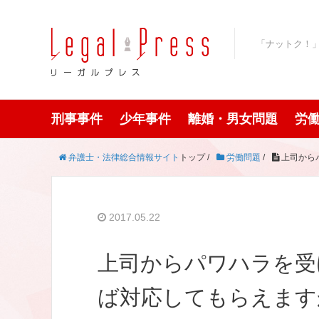
「ナットク！
刑事事件
少年事件
離婚・男女問題
労
弁護士・法律総合情報サイト
トップ /
労働問題
/
上司から
2017.05.22
上司からパワハラを受
ば対応してもらえます