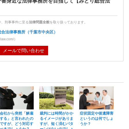
一番身近な法律事務所を目指して
【みどり総合法
件、刑事事件に至る
法律問題全般
を取り扱っております。
総合法律事務所（千葉市中央区）
-law.com/）
メールで問い合わせ
会社から突然「解雇
裁判には時間がかか
症状固定や後遺障害
する」と言われたの
るイメージがありま
というのは何でしょ
ですが、どう対応す
すが、短く済むパタ
うか？
べきでしょうか？
ーンはないのでしょ