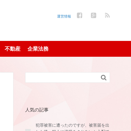
運営情報
不動産
企業法務

人気の記事
犯罪被害に遭ったのですが、被害届を出