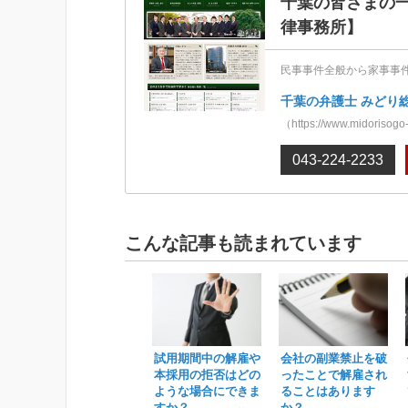
千葉の皆さまの
律事務所】
民事事件全般から家事事
千葉の弁護士 みどり
（https://www.midorisogo
043-224-2233
こんな記事も読まれています
試用期間中の解雇や
会社の副業禁止を破
本採用の拒否はどの
ったことで解雇され
ような場合にできま
ることはあります
すか？
か？