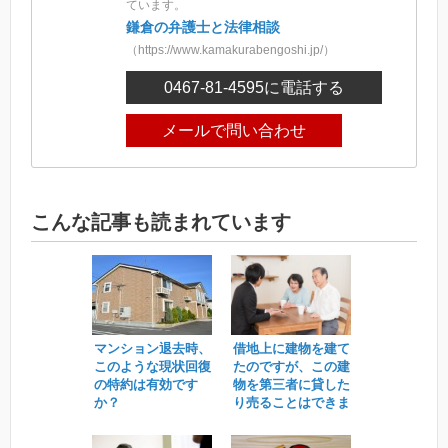
ています。
鎌倉の弁護士と法律相談
（https://www.kamakurabengoshi.jp/）
0467-81-4595
に電話する
メールで問い合わせ
こんな記事も読まれています
マンション退去時、
借地上に建物を建て
このような現状回復
たのですが、この建
の特約は有効です
物を第三者に貸した
か？
り売ることはできま
すか？