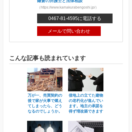
鎌倉の弁護士と法律相談
（https://www.kamakurabengoshi.jp/）
0467-81-4595
に電話する
メールで問い合わせ
こんな記事も読まれています
万が一、売買契約の
借地上の立てた建物
後で家が火事で燃え
の老朽化が進んでい
てしまったら、どう
ます。地主の承諾を
なるのでしょうか。
得ず増改築できます
か？