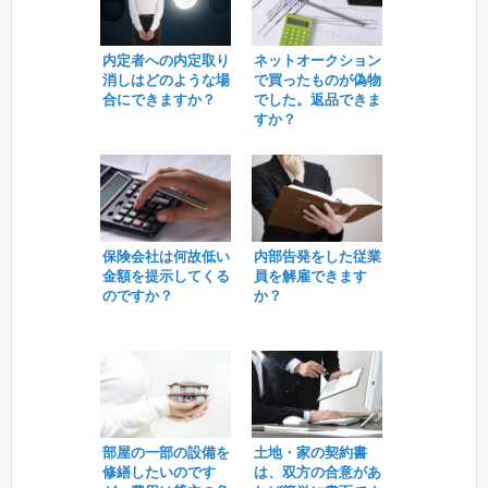
内定者への内定取り
ネットオークション
消しはどのような場
で買ったものが偽物
合にできますか？
でした。返品できま
すか？
保険会社は何故低い
内部告発をした従業
金額を提示してくる
員を解雇できます
のですか？
か？
部屋の一部の設備を
土地・家の契約書
修繕したいのです
は、双方の合意があ