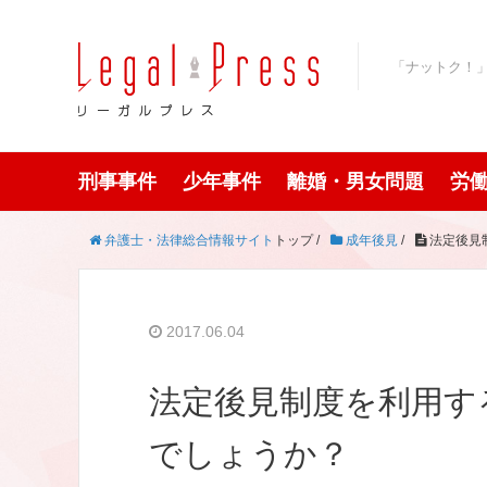
「ナットク！
刑事事件
少年事件
離婚・男女問題
労
弁護士・法律総合情報サイト
トップ /
成年後見
/
法定後見
2017.06.04
法定後見制度を利用す
でしょうか？