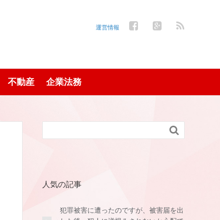
運営情報
不動産
企業法務

人気の記事
犯罪被害に遭ったのですが、被害届を出