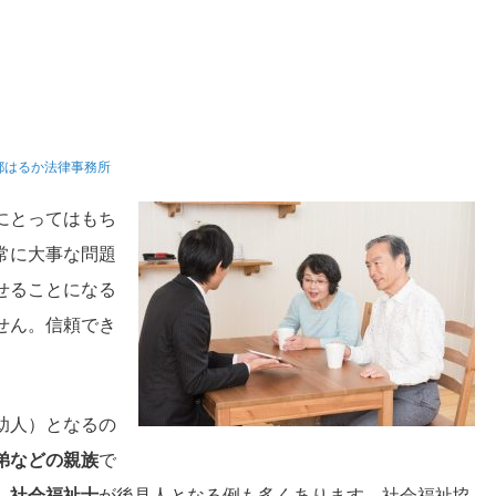
都はるか法律事務所
にとってはもち
常に大事な問題
せることになる
せん。信頼でき
助人）となるの
弟などの親族
で
、社会福祉士
が後見人となる例も多くあります。社会福祉協